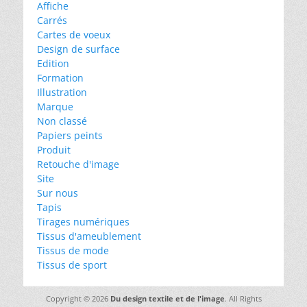
Affiche
Carrés
Cartes de voeux
Design de surface
Edition
Formation
Illustration
Marque
Non classé
Papiers peints
Produit
Retouche d'image
Site
Sur nous
Tapis
Tirages numériques
Tissus d'ameublement
Tissus de mode
Tissus de sport
Copyright © 2026
Du design textile et de l'image
. All Rights