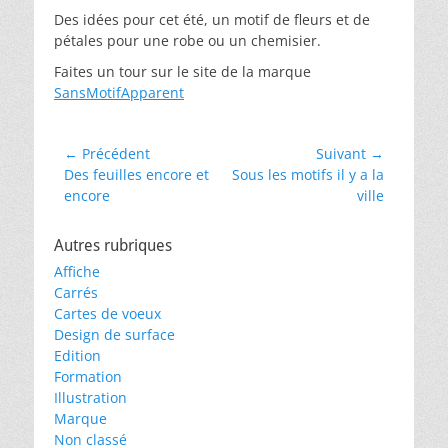
Des idées pour cet été, un motif de fleurs et de
pétales pour une robe ou un chemisier.
Faites un tour sur le site de la marque
SansMotifApparent
Navigation
← Précédent
Suivant →
Article
Article
Des feuilles encore et
Sous les motifs il y a la
de
précédent :
suivant :
encore
ville
l’article
Autres rubriques
Affiche
Carrés
Cartes de voeux
Design de surface
Edition
Formation
Illustration
Marque
Non classé