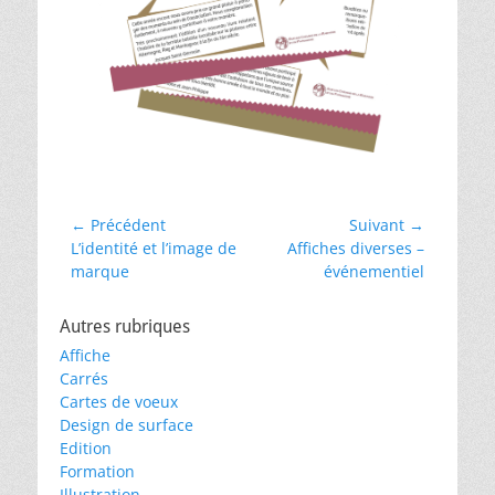
Navigation
← Précédent
Suivant →
Article
Article
L’identité et l’image de
Affiches diverses –
de
précédent :
suivant :
marque
événementiel
l’article
Autres rubriques
Affiche
Carrés
Cartes de voeux
Design de surface
Edition
Formation
Illustration