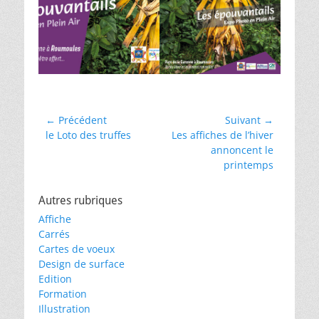
Navigation
← Précédent
Suivant →
Article
Article
le Loto des truffes
Les affiches de l’hiver
de
précédent :
suivant :
annoncent le
l’article
printemps
Autres rubriques
Affiche
Carrés
Cartes de voeux
Design de surface
Edition
Formation
Illustration