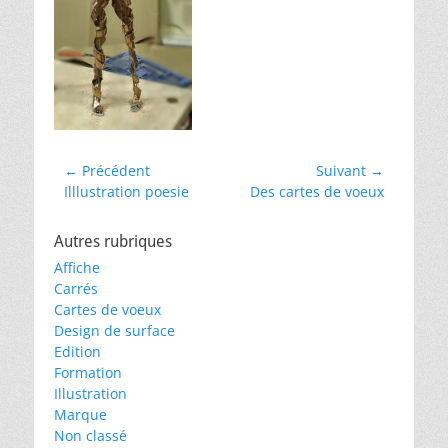
Navigation
← Précédent
Suivant →
Article
Article
Illlustration poesie
Des cartes de voeux
de
précédent :
suivant :
l’article
Autres rubriques
Affiche
Carrés
Cartes de voeux
Design de surface
Edition
Formation
Illustration
Marque
Non classé